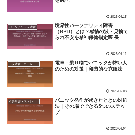
を解説
2026.06.15
境界性パーソナリティ障害
パーソナリティ障害
（BPD）とは？感情の波・見捨て
られ不安を精神保健指定医 長友
恭平が解説
2026.06.11
電車・乗り物でパニックが怖い人
不安障害・ストレス関連
のための対策｜段階的な克服法
2026.06.08
パニック発作が起きたときの対処
不安障害・ストレス関連
法｜その場でできる5つのステッ
プ
2026.06.04