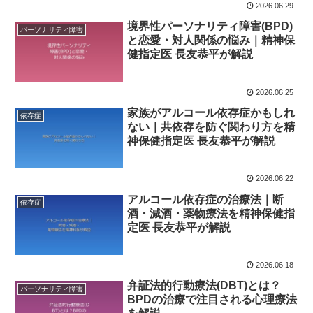
2026.06.29
境界性パーソナリティ障害(BPD)
パーソナリティ障害
と恋愛・対人関係の悩み｜精神保
健指定医 長友恭平が解説
2026.06.25
家族がアルコール依存症かもしれ
依存症
ない｜共依存を防ぐ関わり方を精
神保健指定医 長友恭平が解説
2026.06.22
アルコール依存症の治療法｜断
依存症
酒・減酒・薬物療法を精神保健指
定医 長友恭平が解説
2026.06.18
弁証法的行動療法(DBT)とは？
パーソナリティ障害
BPDの治療で注目される心理療法