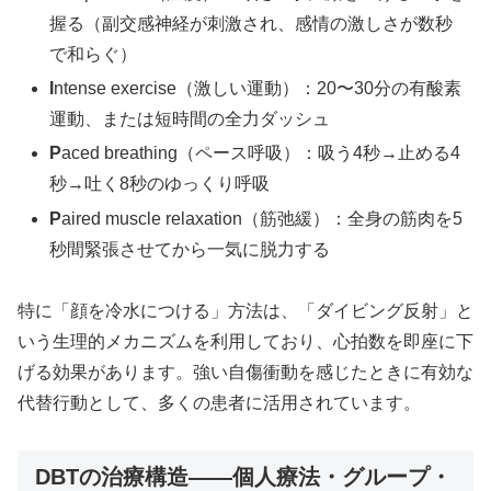
握る（副交感神経が刺激され、感情の激しさが数秒
で和らぐ）
I
ntense exercise（激しい運動）：20〜30分の有酸素
運動、または短時間の全力ダッシュ
P
aced breathing（ペース呼吸）：吸う4秒→止める4
秒→吐く8秒のゆっくり呼吸
P
aired muscle relaxation（筋弛緩）：全身の筋肉を5
秒間緊張させてから一気に脱力する
特に「顔を冷水につける」方法は、「ダイビング反射」と
いう生理的メカニズムを利用しており、心拍数を即座に下
げる効果があります。強い自傷衝動を感じたときに有効な
代替行動として、多くの患者に活用されています。
DBTの治療構造——個人療法・グループ・