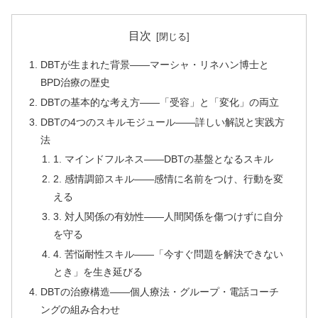
目次
DBTが生まれた背景——マーシャ・リネハン博士と
BPD治療の歴史
DBTの基本的な考え方——「受容」と「変化」の両立
DBTの4つのスキルモジュール——詳しい解説と実践方
法
1. マインドフルネス——DBTの基盤となるスキル
2. 感情調節スキル——感情に名前をつけ、行動を変
える
3. 対人関係の有効性——人間関係を傷つけずに自分
を守る
4. 苦悩耐性スキル——「今すぐ問題を解決できない
とき」を生き延びる
DBTの治療構造——個人療法・グループ・電話コーチ
ングの組み合わせ