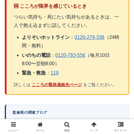
🆘 こころが限界を感じているとき
つらい気持ち・死にたい気持ちがあるときは、一
人で抱え込まずに話してください。
よりそいホットライン
：
0120-279-338
（24時
間・無料）
いのちの電話
：
0120-783-556
（毎月10日
8:00〜翌朝8:00）
緊急・救急
：
119
詳しくは
こころの緊急連絡先ページ
をご覧ください。
監修医の関連ブログ
時短 × 健康ブログ ↗
忙しい共働き世帯・一人暮らしの方向けに、宅配食や栄養補助
メニュー
ホーム
検索
トップ
サイドバー