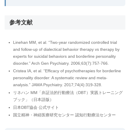
参考文献
Linehan MM, et al. “Two-year randomized controlled trial
and follow-up of dialectical behavior therapy vs therapy by
experts for suicidal behaviors and borderline personality
disorder.” Arch Gen Psychiatry. 2006;63(7):757-766.
Cristea IA, et al. “Efficacy of psychotherapies for borderline
personality disorder: A systematic review and meta-
analysis.” JAMA Psychiatry. 2017;74(4):319-328.
リネハン MM「弁証法的行動療法（DBT）実践トレーニング
ブック」（日本語版）
日本DBT協会 公式サイト
国立精神・神経医療研究センター 認知行動療法センター