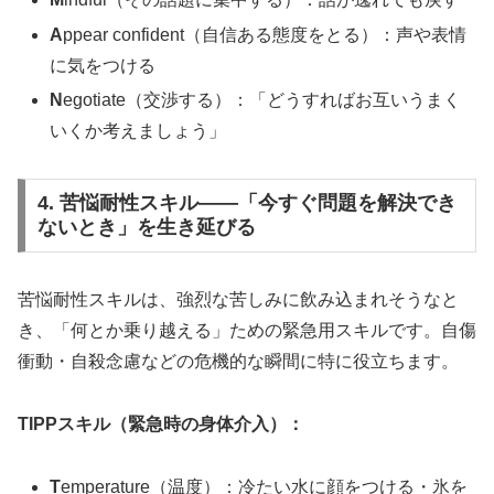
A
ppear confident（自信ある態度をとる）：声や表情
に気をつける
N
egotiate（交渉する）：「どうすればお互いうまく
いくか考えましょう」
4. 苦悩耐性スキル——「今すぐ問題を解決でき
ないとき」を生き延びる
苦悩耐性スキルは、強烈な苦しみに飲み込まれそうなと
き、「何とか乗り越える」ための緊急用スキルです。自傷
衝動・自殺念慮などの危機的な瞬間に特に役立ちます。
TIPPスキル（緊急時の身体介入）：
T
emperature（温度）：冷たい水に顔をつける・氷を