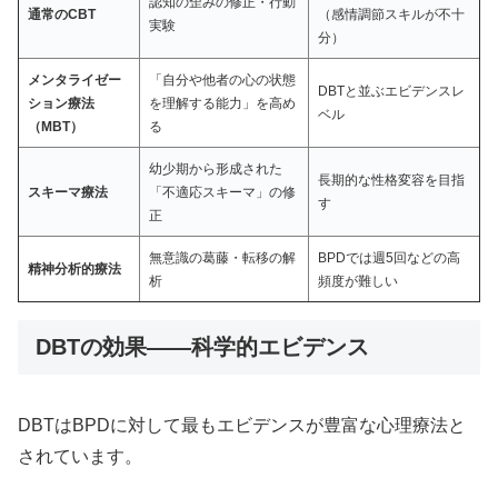
認知の歪みの修正・行動
通常のCBT
（感情調節スキルが不十
実験
分）
メンタライゼー
「自分や他者の心の状態
DBTと並ぶエビデンスレ
ション療法
を理解する能力」を高め
ベル
（MBT）
る
幼少期から形成された
長期的な性格変容を目指
スキーマ療法
「不適応スキーマ」の修
す
正
無意識の葛藤・転移の解
BPDでは週5回などの高
精神分析的療法
析
頻度が難しい
DBTの効果——科学的エビデンス
DBTはBPDに対して最もエビデンスが豊富な心理療法と
されています。