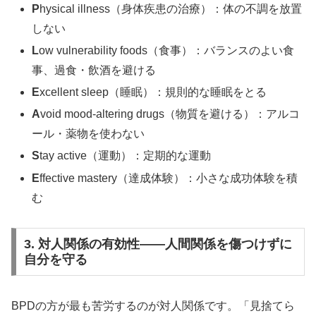
P
hysical illness（身体疾患の治療）：体の不調を放置
しない
L
ow vulnerability foods（食事）：バランスのよい食
事、過食・飲酒を避ける
E
xcellent sleep（睡眠）：規則的な睡眠をとる
A
void mood-altering drugs（物質を避ける）：アルコ
ール・薬物を使わない
S
tay active（運動）：定期的な運動
E
ffective mastery（達成体験）：小さな成功体験を積
む
3. 対人関係の有効性——人間関係を傷つけずに
自分を守る
BPDの方が最も苦労するのが対人関係です。「見捨てら