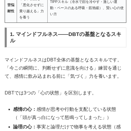
TIPPスキル（冷水で顔を冷やす・激しい運
苦悩
「悪化させずに
動・ペースのある呼吸・筋弛緩）、賢い心の使
耐性
乗り越える」力
い方
を養う
1. マインドフルネス——DBTの基盤となるスキ
ル
マインドフルネスはDBT全体の基盤となるスキルです。
「今この瞬間に、判断せずに意識を向ける」練習を通じ
て、感情に飲み込まれる前に「気づく」力を養います。
DBTでは3つの「心の状態」を区別します。
感情の心：
感情が思考や行動を支配している状態
（「頭が真っ白になって怒鳴ってしまった」）
論理の心：
事実と論理だけで物事を考える状態（感