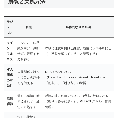
解説と実践方法
モジ
ュー
目的
具体的なスキル例
ル
マイ
「今ここ」に意
ンド
識を向け、判断
呼吸に注意を向ける練習、感情にラベルを貼る
フル
せずに観察する
（「怒りを感じている」と認識する）
ネス
力を養う
対人
人間関係を壊さ
DEAR MANスキル
関係
ずに自分の気持
（Describe→Express→Assert→Reinforce）、
の有
ちを伝える
「お願い」「断り方」の練習
効性
激しい感情に巻
感情の波に名前をつける、反対の行動をとる
感情
き込まれず、適
（怒り→静かに歩く）、PLEASEスキル（体調
調節
切に対処する
管理）
つらい状況を