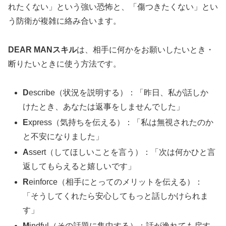
れたくない」という強い恐怖と、「傷つきたくない」とい
う防衛が複雑に絡み合います。
DEAR MANスキル
は、相手に何かをお願いしたいとき・
断りたいときに使う方法です。
D
escribe（状況を説明する）：「昨日、私が話しか
けたとき、あなたは返事をしませんでした」
E
xpress（気持ちを伝える）：「私は無視されたのか
と不安になりました」
A
ssert（してほしいことを言う）：「次は何かひと言
返してもらえると嬉しいです」
R
einforce（相手にとってのメリットを伝える）：
「そうしてくれたら安心してもっと話しかけられま
す」
M
indful（その話題に集中する）：話が逸れても戻す