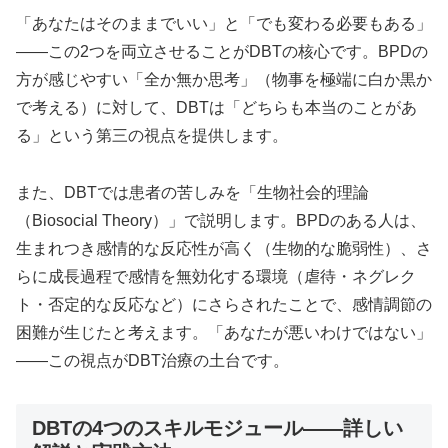
「あなたはそのままでいい」と「でも変わる必要もある」
——この2つを両立させることがDBTの核心です。BPDの
方が感じやすい「全か無か思考」（物事を極端に白か黒か
で考える）に対して、DBTは「どちらも本当のことがあ
る」という第三の視点を提供します。
また、DBTでは患者の苦しみを「生物社会的理論
（Biosocial Theory）」で説明します。BPDのある人は、
生まれつき感情的な反応性が高く（生物的な脆弱性）、さ
らに成長過程で感情を無効化する環境（虐待・ネグレク
ト・否定的な反応など）にさらされたことで、感情調節の
困難が生じたと考えます。「あなたが悪いわけではない」
——この視点がDBT治療の土台です。
DBTの4つのスキルモジュール——詳しい