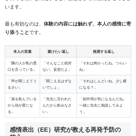
います。
最も有効なのは、
体験の内容には触れず、本人の感情に寄
り添うこと
です。
本人の言葉
避けたい返し
推奨する返し
「隣の人が私の悪
「そんなこと絶対
「それは怖かったね。つらい
口を言っている」
ない。妄想だよ」
ね」
「声が聞こえてう
「聞こえるはずな
「それはしんどいね。少し横
るさい」
いでしょ」
になる？」
「薬を飲んでいる
「先生に言われた
「副作用が気になるんだね。
から頭が変にな
んだから飲みなさ
一緒に先生に相談してみよ
る」
い」
う」
感情表出（EE）研究が教える再発予防の