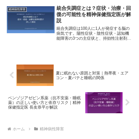
統合失調症とは？症状・治療・回
精神病性障害
復の可能性を精神保健指定医が解
説
統合失調症は100人に1人が発症する脳の
病気です。陽性症状・陰性症状・認知機
能障害の3つの主症状と、持効性注射剤
（LAI）を含む最新の治療を精神保健指定
医 長友恭平が解説します。
夏に眠れない原因と対策｜熱帯夜・エア
コン・夏バテと睡眠の関係
ベンゾジアゼピン系薬（抗不安薬・睡眠
薬）の正しい使い方と依存リスク｜精神
保健指定医 長友恭平が解説
ホーム
精神病性障害