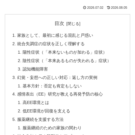
2026.07.02
2026.08.05
目次
家族として、最初に感じる混乱と戸惑い
統合失調症の症状を正しく理解する
陽性症状（「本来ないものが加わる」症状）
陰性症状（「本来あるものが失われる」症状）
認知機能障害
幻覚・妄想への正しい対応：返し方の実例
基本方針：否定も肯定もしない
感情表出（EE）研究が教える再発予防の核心
高EE環境とは
低EE環境が回復を支える
服薬継続を支援する方法
服薬継続のための家族の関わり